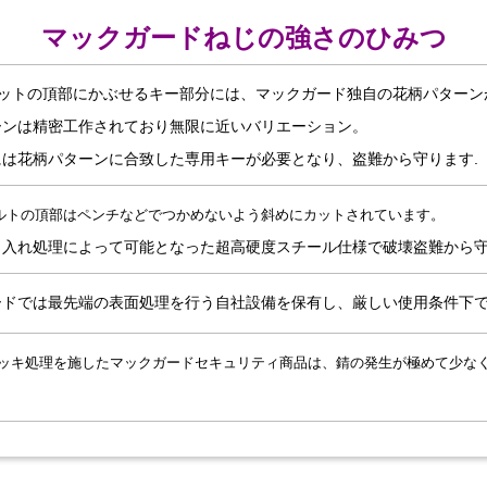
マックガードねじの強さのひみつ
ナットの頂部にかぶせるキー部分には、マックガード独自の花柄パターン
ーンは精密工作されており無限に近いバリエーション。
には花柄パターンに合致した専用キーが必要となり、盗難から守ります.
ルトの頂部はペンチなどでつかめないよう斜めにカットされています。
き入れ処理によって可能となった超高硬度スチール仕様で破壊盗難から
ードでは最先端の表面処理を行う自社設備を保有し、厳しい使用条件下
ッキ処理を施したマックガードセキュリティ商品は、錆の発生が極めて少な