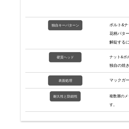
ボルト&
独自キーパターン
花柄パタ
解錠する
ナット&ボ
硬質ヘッド
独自の焼
マックガ
表面処理
複数層のメ
耐久性と防錆性
す。