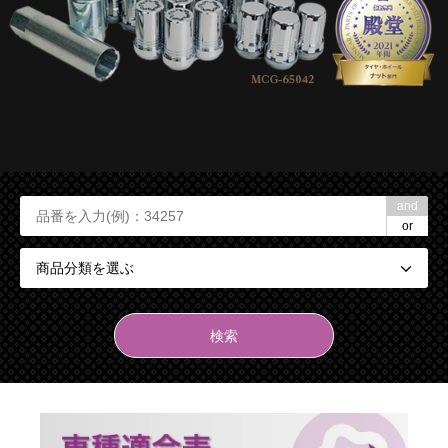
and
or