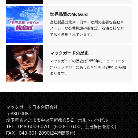
世界品質のMcGard
当社製品は北米・日本・欧州の主要な自動車
メーカーや公共施設や軍施設、石油会社など
で広く使用されています。
マックガードの歴史
マックガードの歴史は1959年にニューヨーク
州バッファローにあったMcCauley,Inc. から始
まります。
マックガード日本合同会社
〒330-0081
埼玉県さいたま市中央区新都心5-2 ポルト小池ビル
TEL : 048-600-6070 (9:00〜16:00、土日祝日を除く)
FAX : 048-601-2090(24時間受付)